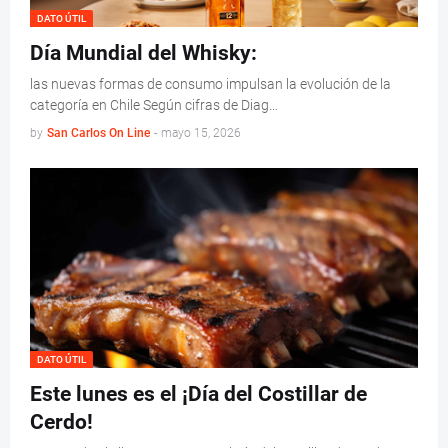
DATO ÚTIL
Día Mundial del Whisky:
las nuevas formas de consumo impulsan la evolución de la
categoría en Chile Según cifras de Diag…
by
San Carlos On Line
-
mayo 15, 2026
DATO ÚTIL
Este lunes es el ¡Día del Costillar de
Cerdo!