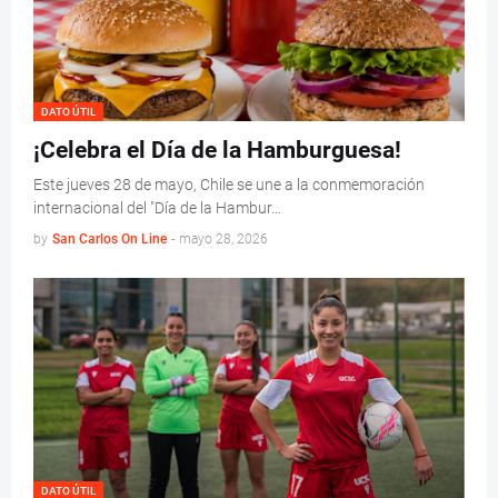
DATO ÚTIL
¡Celebra el Día de la Hamburguesa!
Este jueves 28 de mayo, Chile se une a la conmemoración
internacional del "Día de la Hambur…
by
San Carlos On Line
-
mayo 28, 2026
DATO ÚTIL