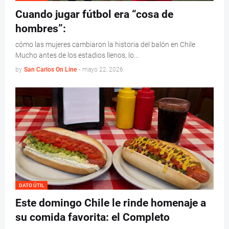
Cuando jugar fútbol era “cosa de
hombres”:
cómo las mujeres cambiaron la historia del balón en Chile
Mucho antes de los estadios llenos, lo…
by
San Carlos On Line
-
mayo 22, 2026
DATO ÚTIL
Este domingo Chile le rinde homenaje a
su comida favorita: el Completo