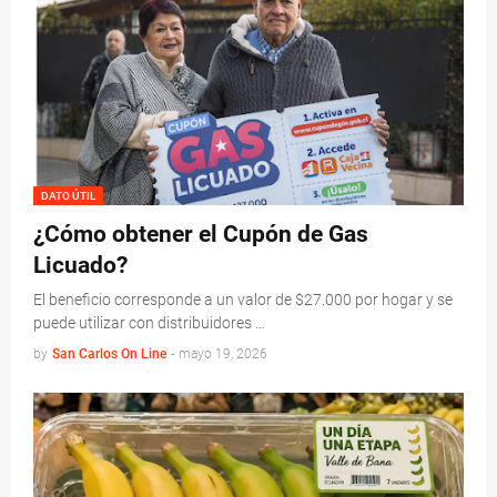
DATO ÚTIL
¿Cómo obtener el Cupón de Gas
Licuado?
El beneficio corresponde a un valor de $27.000 por hogar y se
puede utilizar con distribuidores …
by
San Carlos On Line
-
mayo 19, 2026