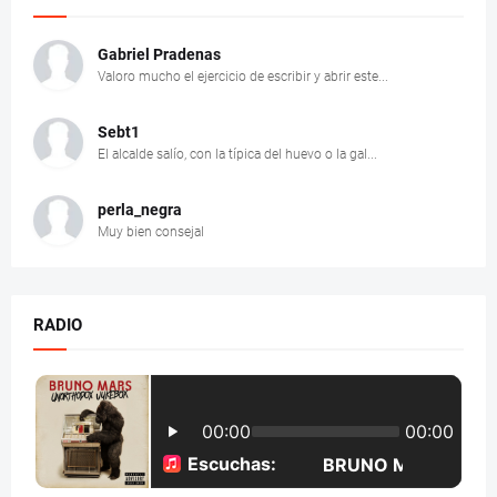
Gabriel Pradenas
Valoro mucho el ejercicio de escribir y abrir este...
Sebt1
El alcalde salío, con la típica del huevo o la gal...
perla_negra
Muy bien consejal
RADIO