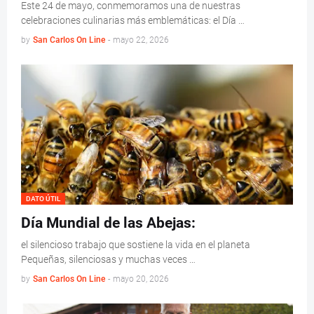
Este 24 de mayo, conmemoramos una de nuestras
celebraciones culinarias más emblemáticas: el Día …
by
San Carlos On Line
-
mayo 22, 2026
DATO ÚTIL
Día Mundial de las Abejas:
el silencioso trabajo que sostiene la vida en el planeta
Pequeñas, silenciosas y muchas veces …
by
San Carlos On Line
-
mayo 20, 2026