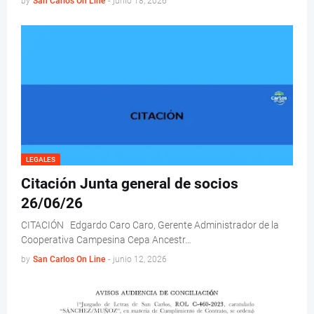
by
San Carlos On Line
-
junio 18, 2026
LEGALES
Citación Junta general de socios
26/06/26
CITACIÓN Edgardo Caro Caro, Gerente Administrador de la
Cooperativa Campesina Cepa Ancestr…
by
San Carlos On Line
-
junio 12, 2026