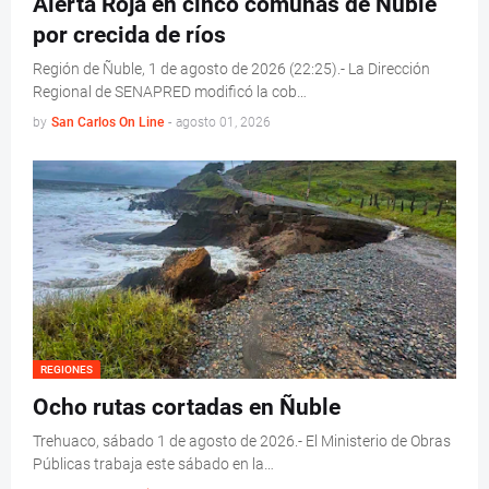
Alerta Roja en cinco comunas de Ñuble
por crecida de ríos
Región de Ñuble, 1 de agosto de 2026 (22:25).- La Dirección
Regional de SENAPRED modificó la cob…
by
San Carlos On Line
-
agosto 01, 2026
REGIONES
Ocho rutas cortadas en Ñuble
Trehuaco, sábado 1 de agosto de 2026.- El Ministerio de Obras
Públicas trabaja este sábado en la…