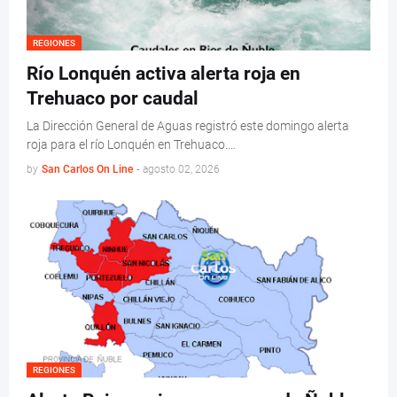
REGIONES
Río Lonquén activa alerta roja en
Trehuaco por caudal
La Dirección General de Aguas registró este domingo alerta
roja para el río Lonquén en Trehuaco.…
by
San Carlos On Line
-
agosto 02, 2026
REGIONES