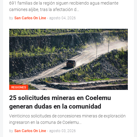
691 familias de la región siguen recibiendo agua mediante
camiones aljibe, tras la afectación d…
by
San Carlos On Line
-
agosto 04, 2026
REGIONES
25 solicitudes mineras en Coelemu
generan dudas en la comunidad
Veinticinco solicitudes de concesiones mineras de exploración
ingresaron en la comuna de Coelemu…
by
San Carlos On Line
-
agosto 03, 2026