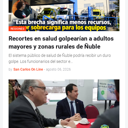
REGIONES
Recortes en salud golpearían a adultos
mayores y zonas rurales de Ñuble
El sistema público de salud de Ñuble podría recibir un duro
golpe. Los funcionarios del sector e…
by
San Carlos On Line
-
agosto 06, 2026