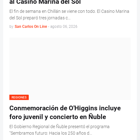
al Casino Marina del Sol
El fin de semana en Chillán se viene con todo. El Casino Marina
del Sol preparó tres jornadas c…
by
San Carlos On Line
-
agosto 06, 2026
REGIONES
Conmemoración de O'Higgins incluye
foro juvenil y concierto en Ñuble
El Gobierno Regional de Ñuble presentó el programa
"Sembramos futuro: Hacia los 250 años d…