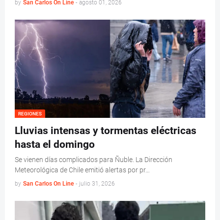
by
San Carlos On Line
-
agosto 01, 2026
REGIONES
Lluvias intensas y tormentas eléctricas
hasta el domingo
Se vienen días complicados para Ñuble. La Dirección
Meteorológica de Chile emitió alertas por pr…
by
San Carlos On Line
-
julio 31, 2026