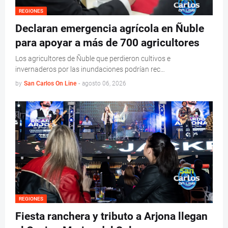
REGIONES
Declaran emergencia agrícola en Ñuble
para apoyar a más de 700 agricultores
Los agricultores de Ñuble que perdieron cultivos e
invernaderos por las inundaciones podrían rec…
by
San Carlos On Line
-
agosto 06, 2026
REGIONES
Fiesta ranchera y tributo a Arjona llegan