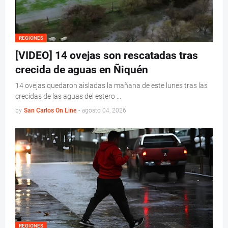
REGIONES
[VIDEO] 14 ovejas son rescatadas tras
crecida de aguas en Ñiquén
14 ovejas quedaron aisladas la mañana de este lunes tras las
crecidas de las aguas del estero …
by
San Carlos On Line
-
agosto 04, 2026
REGIONES