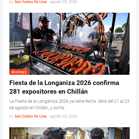
by
San Carlos On Line
-
agosto 05, 2026
REGIONES
Fiesta de la Longaniza 2026 confirma
281 expositores en Chillán
La Fiesta de la Longaniza 2026 ya tiene fecha. Será del 21 al 23
de agosto en Chillán, y conta…
by
San Carlos On Line
-
agosto 05, 2026