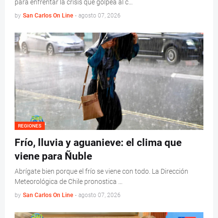
para enfrentar la crisis que golpea al c…
by
San Carlos On Line
-
agosto 07, 2026
REGIONES
Frío, lluvia y aguanieve: el clima que
viene para Ñuble
Abrígate bien porque el frío se viene con todo. La Dirección
Meteorológica de Chile pronostica …
by
San Carlos On Line
-
agosto 07, 2026