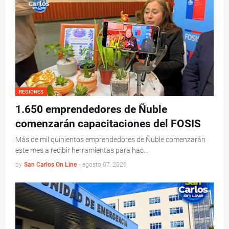
REGIONES
1.650 emprendedores de Ñuble
comenzarán capacitaciones del FOSIS
Más de mil quinientos emprendedores de Ñuble comenzarán
este mes a recibir herramientas para hac…
by
San Carlos On Line
-
agosto 07, 2026