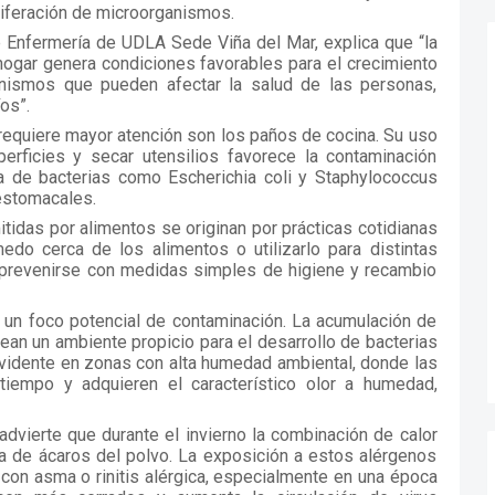
oliferación de microorganismos.
e Enfermería de UDLA Sede Viña del Mar, explica que “la
hogar genera condiciones favorables para el crecimiento
anismos que pueden afectar la salud de las personas,
os”.
equiere mayor atención son los paños de cocina. Su uso
erficies y secar utensilios favorece la contaminación
a de bacterias como Escherichia coli y Staphylococcus
estomacales.
idas por alimentos se originan por prácticas cotidianas
do cerca de los alimentos o utilizarlo para distintas
prevenirse con medidas simples de higiene y recambio
 un foco potencial de contaminación. La acumulación de
ean un ambiente propicio para el desarrollo de bacterias
evidente en zonas con alta humedad ambiental, donde las
iempo y adquieren el característico olor a humedad,
advierte que durante el invierno la combinación de calor
a de ácaros del polvo. La exposición a estos alérgenos
con asma o rinitis alérgica, especialmente en una época