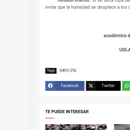
·
Tendido interior:
si se seca ropa den
evitar que la humedad se desplace a los d
académica d
UDLA
Tags
DATO ÚTIL
Facebook
Twitter
TE PUEDE INTERESAR