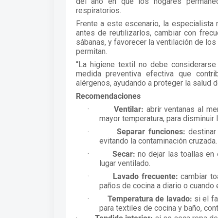
del año en que los hogares permanec
respiratorios.
Frente a este escenario, la especialist
antes de reutilizarlos, cambiar con frec
sábanas, y favorecer la ventilación de los
permitan.
“La higiene textil no debe considerarse
medida preventiva efectiva que contr
alérgenos, ayudando a proteger la salud de
Recomendaciones
·
Ventilar:
abrir ventanas al me
mayor temperatura, para disminuir
·
Separar funciones:
destinar 
evitando la contaminación cruzada.
·
Secar:
no dejar las toallas en
lugar ventilado.
·
Lavado frecuente:
cambiar to
paños de cocina a diario o cuando
·
Temperatura de lavado:
si el f
para textiles de cocina y baño, con