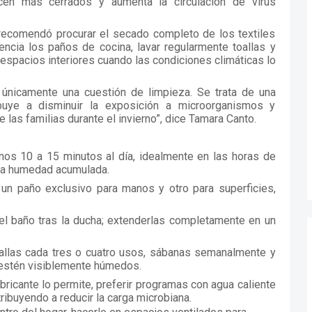
en más cerrados y aumenta la circulación de virus
a recomendó procurar el secado completo de los textiles
uencia los paños de cocina, lavar regularmente toallas y
 espacios interiores cuando las condiciones climáticas lo
 únicamente una cuestión de limpieza. Se trata de una
ibuye a disminuir la exposición a microorganismos y
 las familias durante el invierno”, dice Tamara Canto.
nos 10 a 15 minutos al día, idealmente en las horas de
 la humedad acumulada.
un paño exclusivo para manos y otro para superficies,
 el baño tras la ducha; extenderlas completamente en un
allas cada tres o cuatro usos, sábanas semanalmente y
 estén visiblemente húmedos.
abricante lo permite, preferir programas con agua caliente
tribuyendo a reducir la carga microbiana.