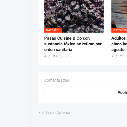
DATO ÚTIL
DATO ÚTI
Pasas Cuisine & Co con
Adultos
sustancia tóxica se retiran por
cinco be
orden sanitaria
agosto
August 07, 2026
August 07
Comenta aquí!
Publi
Artículo Anterior