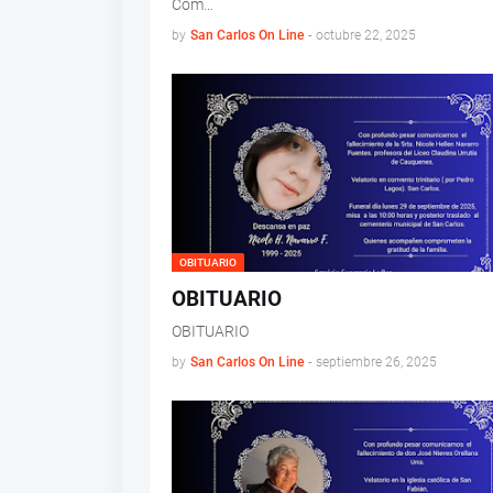
Com…
by
San Carlos On Line
-
octubre 22, 2025
OBITUARIO
OBITUARIO
OBITUARIO
by
San Carlos On Line
-
septiembre 26, 2025