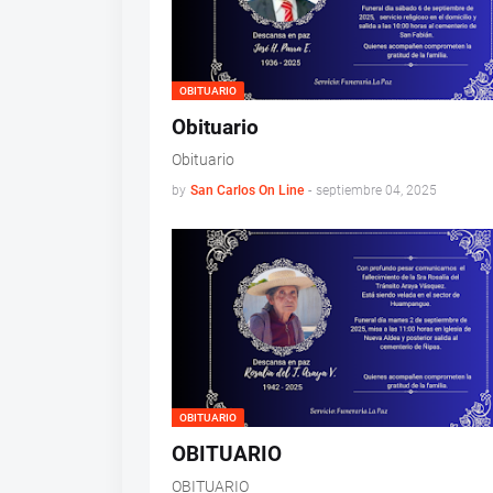
OBITUARIO
Obituario
Obituario
by
San Carlos On Line
-
septiembre 04, 2025
OBITUARIO
OBITUARIO
OBITUARIO