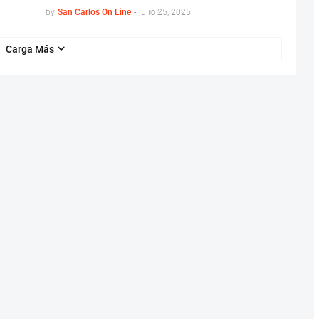
by
San Carlos On Line
-
julio 25, 2025
Carga Más