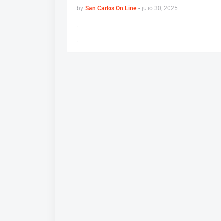
by
San Carlos On Line
-
julio 30, 2025