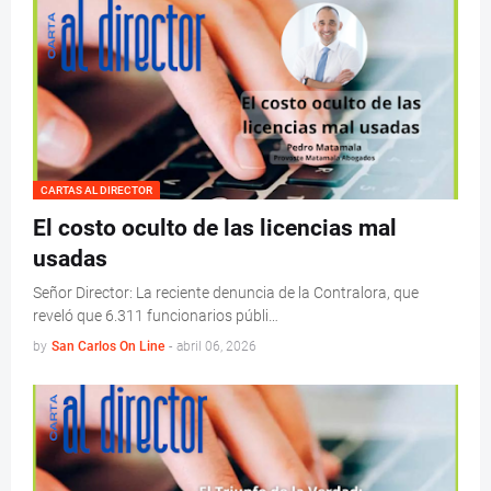
CARTAS AL DIRECTOR
El costo oculto de las licencias mal
usadas
Señor Director: La reciente denuncia de la Contralora, que
reveló que 6.311 funcionarios públi…
by
San Carlos On Line
-
abril 06, 2026