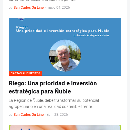
by
San Carlos On Line
-
mayo 04, 2026
CARTAS AL DIRECTOR
Riego: Una prioridad e inversión
estratégica para Ñuble
La Región de Ñuble, debe transformar su potencial
agropecuario en una realidad sostenible frente…
by
San Carlos On Line
-
abril 28, 2026