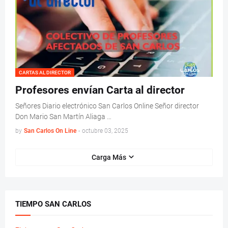
CARTAS AL DIRECTOR
Profesores envían Carta al director
Señores Diario electrónico San Carlos Online Señor director
Don Mario San Martín Aliaga …
by
San Carlos On Line
-
octubre 03, 2025
Carga Más
TIEMPO SAN CARLOS