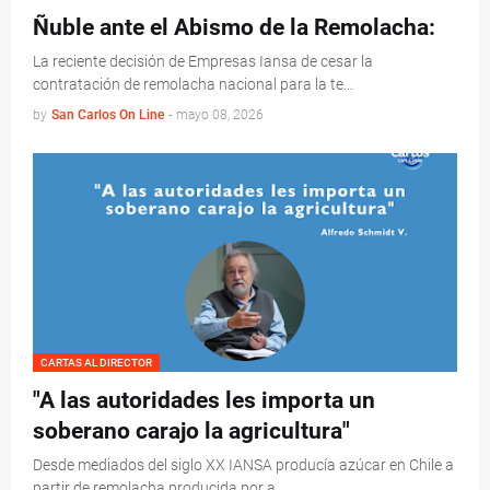
Ñuble ante el Abismo de la Remolacha:
La reciente decisión de Empresas Iansa de cesar la
contratación de remolacha nacional para la te…
by
San Carlos On Line
-
mayo 08, 2026
CARTAS AL DIRECTOR
"A las autoridades les importa un
soberano carajo la agricultura"
Desde mediados del siglo XX IANSA producía azúcar en Chile a
partir de remolacha producida por a…