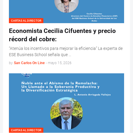
CARTAS AL DIRECTOR
Economista Cecilia Cifuentes y precio
récord del cobre:
“Atenúa los incentivos para mejorar la eficiencia” La experta de
ESE Business School señala que …
by
San Carlos On Line
-
mayo 15, 2026
CARTAS AL DIRECTOR