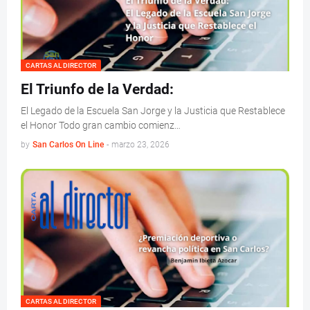
CARTAS AL DIRECTOR
El Triunfo de la Verdad:
El Legado de la Escuela San Jorge y la Justicia que Restablece
el Honor Todo gran cambio comienz…
by
San Carlos On Line
-
marzo 23, 2026
CARTAS AL DIRECTOR