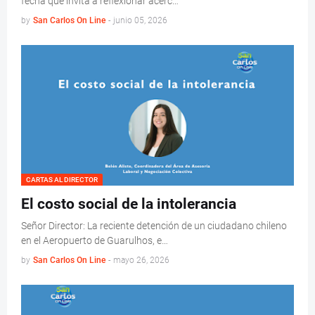
fecha que invita a reflexionar acerc…
by
San Carlos On Line
-
junio 05, 2026
CARTAS AL DIRECTOR
El costo social de la intolerancia
Señor Director: La reciente detención de un ciudadano chileno
en el Aeropuerto de Guarulhos, e…
by
San Carlos On Line
-
mayo 26, 2026