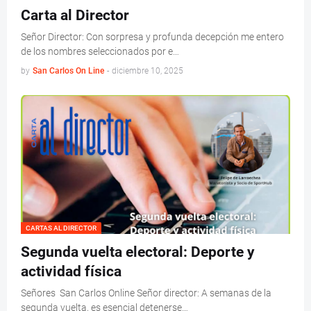
Carta al Director
Señor Director: Con sorpresa y profunda decepción me entero
de los nombres seleccionados por e…
by
San Carlos On Line
-
diciembre 10, 2025
CARTAS AL DIRECTOR
Segunda vuelta electoral: Deporte y
actividad física
Señores San Carlos Online Señor director: A semanas de la
segunda vuelta, es esencial detenerse…