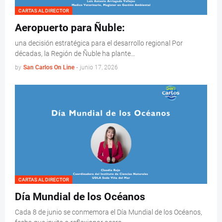
CARTAS AL DIRECTOR
Aeropuerto para Ñuble:
una decisión estratégica para el desarrollo regional Por
décadas, la Región de Ñuble ha plante…
by
San Carlos On Line
-
junio 17, 2026
CARTAS AL DIRECTOR
Día Mundial de los Océanos
Cada 8 de junio se conmemora el Día Mundial de los Océanos,