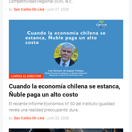
Competitividad Regional (ICR), la c…
by
San Carlos On Line
-
julio 27, 2026
CARTAS AL DIRECTOR
Cuando la economía chilena se estanca,
Ñuble paga un alto costo
El reciente Informe Económico N° 50 del Instituto Igualdad
revela una realidad preocupante: dura…
by
San Carlos On Line
-
julio 20, 2026