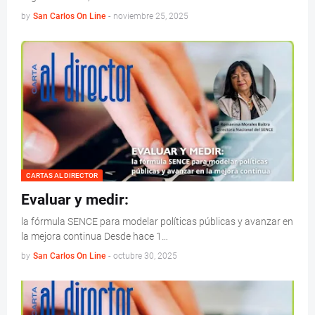
by
San Carlos On Line
-
noviembre 25, 2025
CARTAS AL DIRECTOR
Evaluar y medir:
la fórmula SENCE para modelar políticas públicas y avanzar en
la mejora continua Desde hace 1…
by
San Carlos On Line
-
octubre 30, 2025