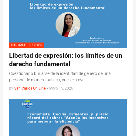
CARTAS AL DIRECTOR
Libertad de expresión: los límites de un
derecho fundamental
Cuestionar o burlarse de la identidad de género de una
persona de manera pública, vuelve a evi…
by
San Carlos On Line
-
mayo 15, 2026