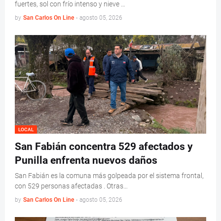
fuertes, sol con frío intenso y nieve …
by
San Carlos On Line
-
agosto 05, 2026
LOCAL
San Fabián concentra 529 afectados y
Punilla enfrenta nuevos daños
San Fabián es la comuna más golpeada por el sistema frontal,
con 529 personas afectadas . Otras…
by
San Carlos On Line
-
agosto 05, 2026