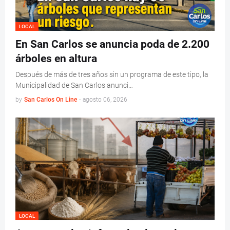
LOCAL
En San Carlos se anuncia poda de 2.200
árboles en altura
Después de más de tres años sin un programa de este tipo, la
Municipalidad de San Carlos anunci…
by
San Carlos On Line
-
agosto 06, 2026
LOCAL