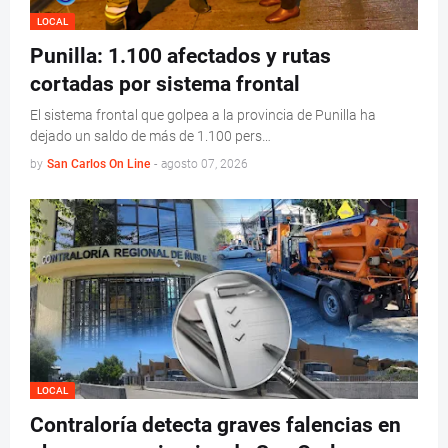
LOCAL
Punilla: 1.100 afectados y rutas
cortadas por sistema frontal
El sistema frontal que golpea a la provincia de Punilla ha
dejado un saldo de más de 1.100 pers…
by
San Carlos On Line
-
agosto 07, 2026
LOCAL
Contraloría detecta graves falencias en