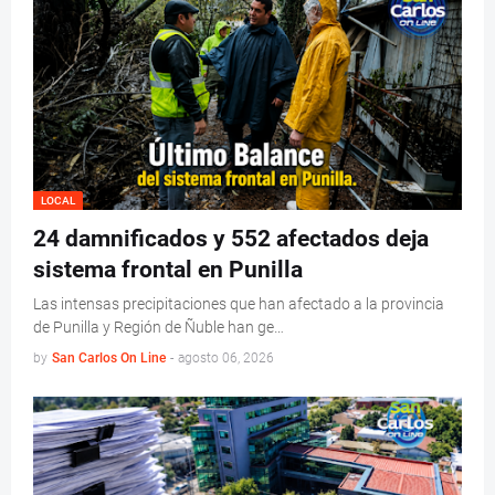
LOCAL
24 damnificados y 552 afectados deja
sistema frontal en Punilla
Las intensas precipitaciones que han afectado a la provincia
de Punilla y Región de Ñuble han ge…
by
San Carlos On Line
-
agosto 06, 2026