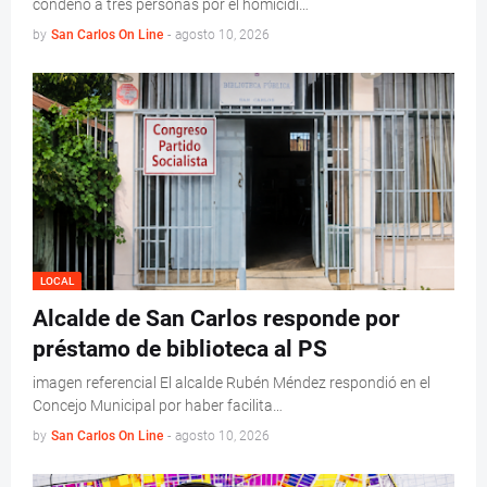
condenó a tres personas por el homicidi…
by
San Carlos On Line
-
agosto 10, 2026
LOCAL
Alcalde de San Carlos responde por
préstamo de biblioteca al PS
imagen referencial El alcalde Rubén Méndez respondió en el
Concejo Municipal por haber facilita…
by
San Carlos On Line
-
agosto 10, 2026