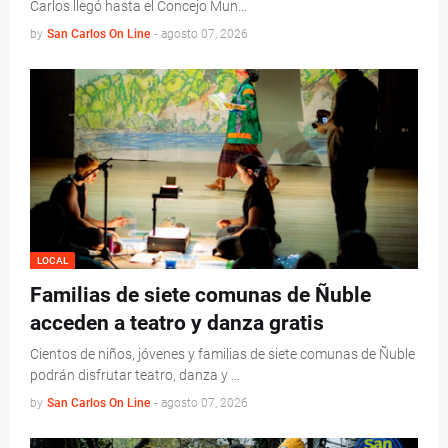
Carlos llegó hasta el Concejo Mun…
by
San Carlos On Line
-
agosto 07, 2026
LOCAL
Familias de siete comunas de Ñuble
acceden a teatro y danza gratis
Cientos de niños, jóvenes y familias de siete comunas de Ñuble
podrán disfrutar teatro, danza y …
by
San Carlos On Line
-
agosto 07, 2026