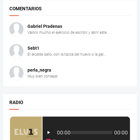
COMENTARIOS
Gabriel Pradenas
Valoro mucho el ejercicio de escribir y abrir este...
Sebt1
El alcalde salío, con la típica del huevo o la gal...
perla_negra
Muy bien consejal
RADIO