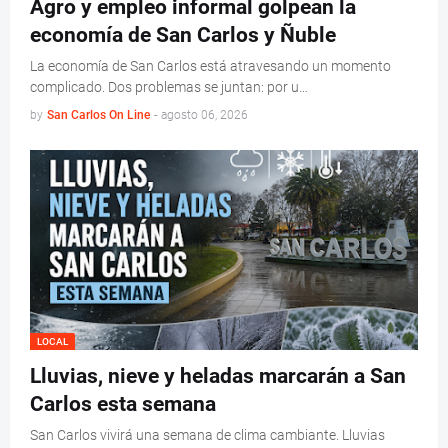
Agro y empleo informal golpean la
economía de San Carlos y Ñuble
La economía de San Carlos está atravesando un momento
complicado. Dos problemas se juntan: por u…
by
San Carlos On Line
-
agosto 06, 2026
LOCAL
Lluvias, nieve y heladas marcarán a San
Carlos esta semana
San Carlos vivirá una semana de clima cambiante. Lluvias