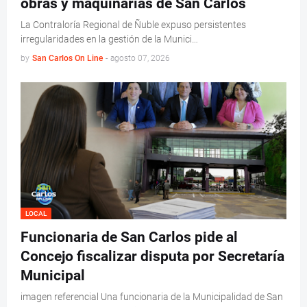
obras y maquinarias de San Carlos
La Contraloría Regional de Ñuble expuso persistentes
irregularidades en la gestión de la Munici…
by
San Carlos On Line
-
agosto 07, 2026
LOCAL
Funcionaria de San Carlos pide al
Concejo fiscalizar disputa por Secretaría
Municipal
imagen referencial Una funcionaria de la Municipalidad de San