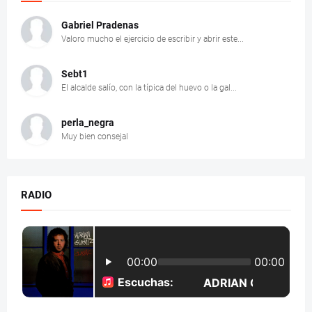
Gabriel Pradenas
Valoro mucho el ejercicio de escribir y abrir este...
Sebt1
El alcalde salío, con la típica del huevo o la gal...
perla_negra
Muy bien consejal
RADIO