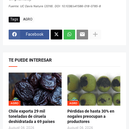
Fuente: UC Davis Nature (2018). DOI: 10.1038/s41586-018-0785-8
Tags
AGRO
Facebook
TE PUEDE INTERESAR
AGRO
AGRO
Chile exporta 29 mil
Pérdidas de hasta 30% en
toneladas de ciruela
nogales preocupan a
deshidratada a 69 países
productores
August 06, 2026
August 06, 2026