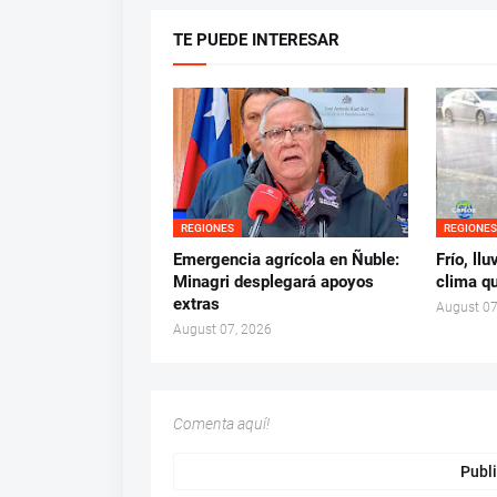
TE PUEDE INTERESAR
REGIONES
REGIONE
Emergencia agrícola en Ñuble:
Frío, ll
Minagri desplegará apoyos
clima q
extras
August 07
August 07, 2026
Comenta aquí!
Publi