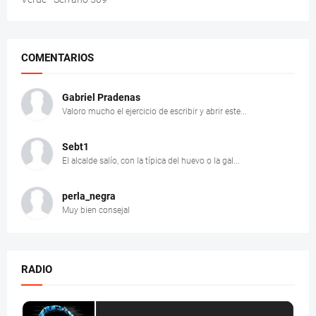
COMENTARIOS
Gabriel Pradenas
Valoro mucho el ejercicio de escribir y abrir este...
Sebt1
El alcalde salío, con la típica del huevo o la gal...
perla_negra
Muy bien consejal
RADIO