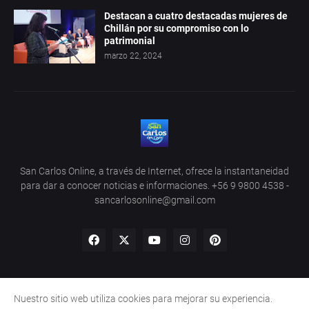
Destacan a cuatro destacadas mujeres de
Chillán por su compromiso con lo
patrimonial
marzo 22, 2024
San Carlos Online, a través de Internet, ofrece la instantaneidad
para dar a conocer noticias e informaciones. +56 9 9800 4538 -
sancarlosonline@gmail.com
Nuestro sitio web utiliza cookies para mejorar su experiencia.
Home
About Us
Privacy Policy
Contact Us