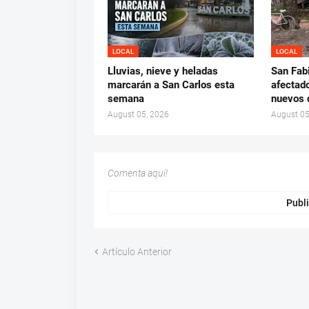
LOCAL
LOCAL
Lluvias, nieve y heladas
San Fab
marcarán a San Carlos esta
afectado
semana
nuevos 
August 05, 2026
August 05
Comenta aquí!
Publi
Artículo Anterior