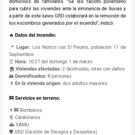
domicilios de familiares. "Se les facilitó polietileno
para cubrir las viviendas ante la inminencia de lluvias y
a partir de este lunes GRD colaborará en la remoción de
los escombros generados por el incendio", indicó.
🔥
Datos del incendio:
📍
Lugar:
Los Notros con El Peumo, población 11 de
Septiembre
⏰
Hora:
10:27 del domingo 1 de marzo
🏠
Viviendas afectadas:
2 destruidas, otras con daños
👥
Damnificados:
8 personas
👴
En la vivienda origen:
dos adultos mayores
🚒
Servicios en terreno:
👨‍🚒 Bomberos
👮 Carabineros
🚑 SAMU
🛡️ GRD (Gestión de Riesgos y Desastres)