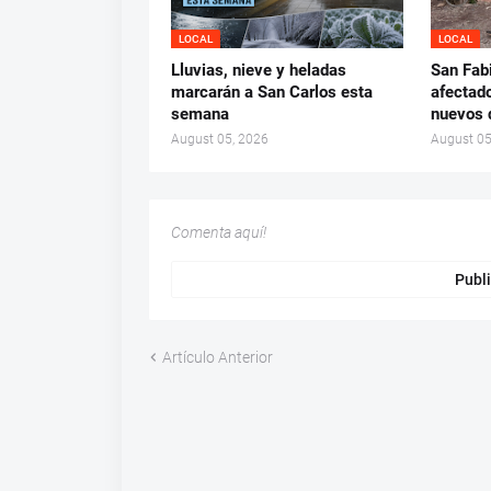
LOCAL
LOCAL
Lluvias, nieve y heladas
San Fab
marcarán a San Carlos esta
afectado
semana
nuevos 
August 05, 2026
August 05
Comenta aquí!
Publi
Artículo Anterior