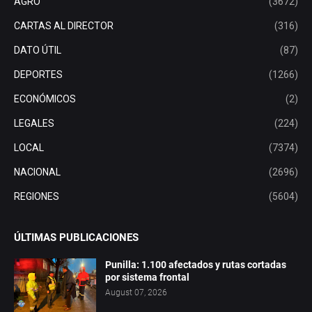
AGRO
(3672)
CARTAS AL DIRECTOR
(316)
DATO ÚTIL
(87)
DEPORTES
(1266)
ECONÓMICOS
(2)
LEGALES
(224)
LOCAL
(7374)
NACIONAL
(2696)
REGIONES
(5604)
ÚLTIMAS PUBLICACIONES
Punilla: 1.100 afectados y rutas cortadas
por sistema frontal
August 07, 2026