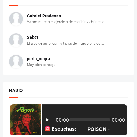
Gabriel Pradenas
Valoro mucho el ejercicio de escribir y abrir este...
Sebt1
El alcalde salío, con la típica del huevo o la gal...
perla_negra
Muy bien consejal
RADIO