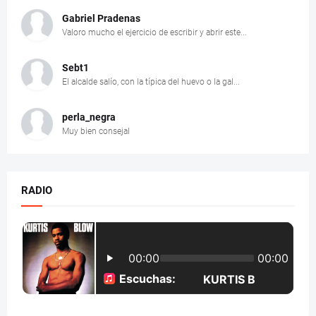
Gabriel Pradenas
Valoro mucho el ejercicio de escribir y abrir este...
Sebt1
El alcalde salío, con la típica del huevo o la gal...
perla_negra
Muy bien consejal
RADIO