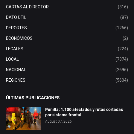
CARTAS AL DIRECTOR
(316)
DATO ÚTIL
(87)
DEPORTES
(1266)
ECONÓMICOS
(2)
LEGALES
(224)
LOCAL
(7374)
NACIONAL
(2696)
REGIONES
(5604)
ÚLTIMAS PUBLICACIONES
Punilla: 1.100 afectados y rutas cortadas
por sistema frontal
August 07, 2026