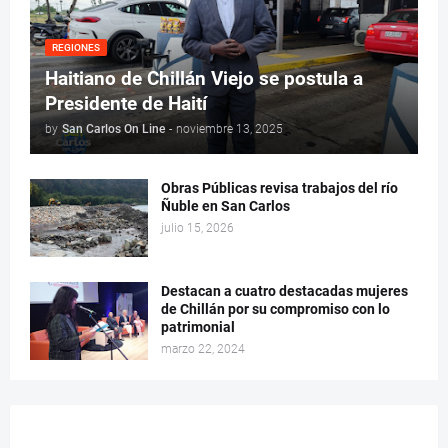
REGIONES
Haitiano de Chillán Viejo se postula a
Presidente de Haití
by
San Carlos On Line
-
noviembre 13, 2025
Obras Públicas revisa trabajos del río
Ñuble en San Carlos
julio 15, 2026
Destacan a cuatro destacadas mujeres
de Chillán por su compromiso con lo
patrimonial
marzo 22, 2024