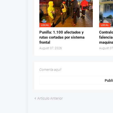
LOCAL
LOCAL
Punilla: 1.100 afectados y
Contralo
rutas cortadas por sistema
falencia
frontal
maquina
August 07, 2026
August 07
Comenta aquí!
Publi
Artículo Anterior