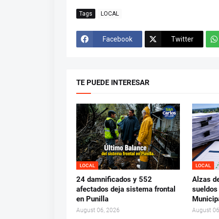
Tags
LOCAL
Facebook
Twitter
TE PUEDE INTERESAR
LOCAL
LOCAL
24 damnificados y 552
Alzas d
afectados deja sistema frontal
sueldos
en Punilla
Municip
August 06, 2026
August 06