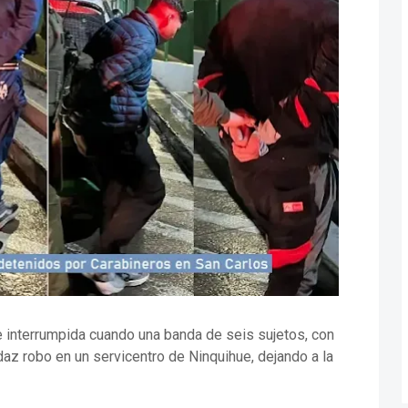
e interrumpida cuando una banda de seis sujetos, con
az robo en un servicentro de Ninquihue, dejando a la