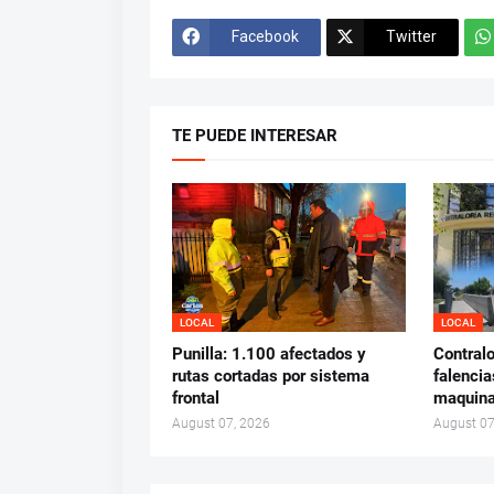
Facebook
Twitter
TE PUEDE INTERESAR
LOCAL
LOCAL
Punilla: 1.100 afectados y
Contralo
rutas cortadas por sistema
falencia
frontal
maquina
August 07, 2026
August 07