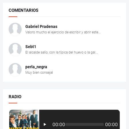
COMENTARIOS
Gabriel Pradenas
Valoro mucho el ejercicio de escribir y abrir este...
Sebt1
El alcalde salío, con la típica del huevo o la gal...
perla_negra
Muy bien consejal
RADIO