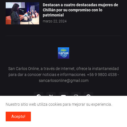
Destacan a cuatro destacadas mujeres de
Chillán por su compromiso con lo
patrimonial
marzo 22, 2024
San Carlos Online, a través de Internet, ofrece la instantaneidad
para dar a conocer noticias e informaciones. +56 9 9800 4538 -
sancarlosonline@gmail.com
Nuestro sitio web utiliza cookies para mejorar su experiencia.
Acepto!
Home
About Us
Privacy Policy
Contact Us