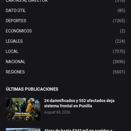
CARTAS AL DIRECTOR
(316)
DATO ÚTIL
(85)
DEPORTES
(1265)
ECONÓMICOS
(2)
LEGALES
(224)
LOCAL
(7370)
NACIONAL
(2696)
REGIONES
(5601)
ÚLTIMAS PUBLICACIONES
24 damnificados y 552 afectados deja
sistema frontal en Punilla
August 06, 2026
Alzas de hasta $342 mil en sueldos a