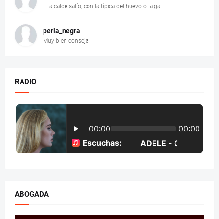
El alcalde salío, con la típica del huevo o la gal...
perla_negra
Muy bien consejal
RADIO
ABOGADA