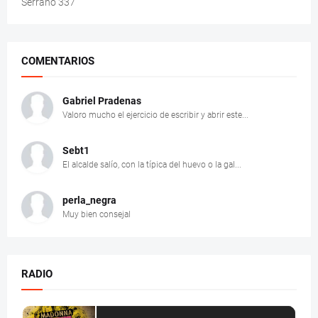
Serrano 337
COMENTARIOS
Gabriel Pradenas
Valoro mucho el ejercicio de escribir y abrir este...
Sebt1
El alcalde salío, con la típica del huevo o la gal...
perla_negra
Muy bien consejal
RADIO