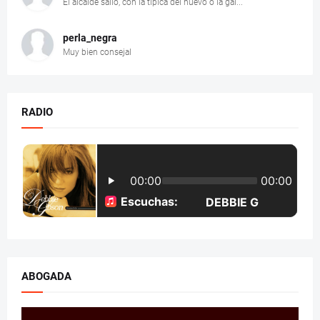
El alcalde salío, con la típica del huevo o la gal...
perla_negra
Muy bien consejal
RADIO
ABOGADA