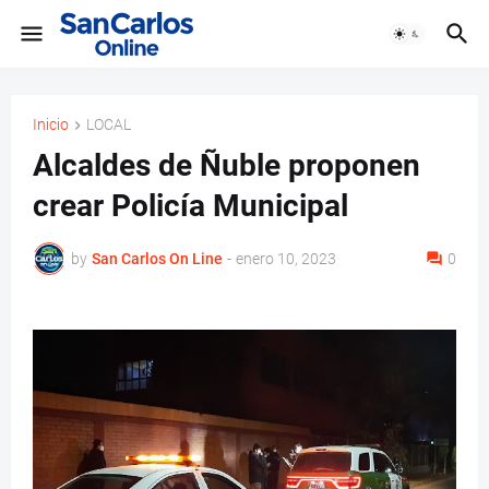
Inicio
LOCAL
Alcaldes de Ñuble proponen
crear Policía Municipal
by
San Carlos On Line
-
enero 10, 2023
0