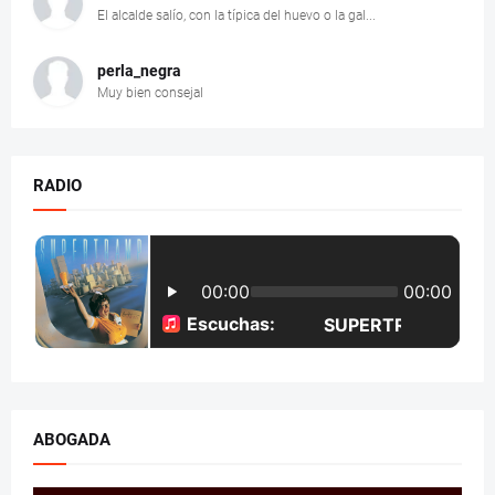
El alcalde salío, con la típica del huevo o la gal...
perla_negra
Muy bien consejal
RADIO
ABOGADA