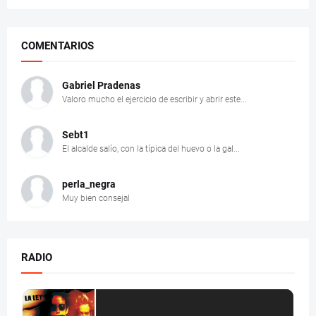
COMENTARIOS
Gabriel Pradenas
Valoro mucho el ejercicio de escribir y abrir este...
Sebt1
El alcalde salío, con la típica del huevo o la gal...
perla_negra
Muy bien consejal
RADIO