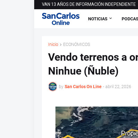
VAN 13 AÑOS DE INFORMACIÓN INDEPENDIENTE
NOTICIAS
PODCA
Inicio
ECONÓMICOS
Vendo terrenos a or
Ninhue (Ñuble)
by
San Carlos On Line
-
abril 22, 2026