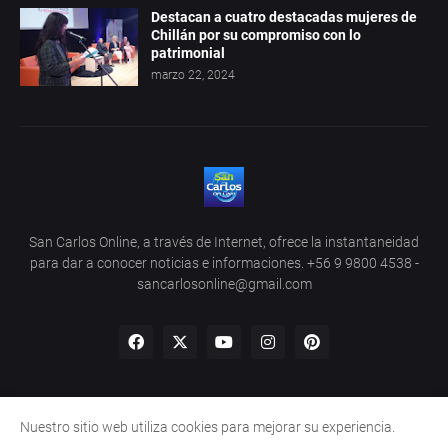
Destacan a cuatro destacadas mujeres de
Chillán por su compromiso con lo
patrimonial
marzo 22, 2024
San Carlos Online, a través de Internet, ofrece la instantaneidad
para dar a conocer noticias e informaciones. +56 9 9800 4538 -
sancarlosonline@gmail.com
Nuestro sitio web utiliza cookies para mejorar su experiencia.
Home
About Us
Privacy Policy
Contact Us