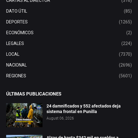
CARTAS AL DIRECTOR
(316)
DATO ÚTIL
(85)
DEPORTES
(1265)
ECONÓMICOS
(2)
LEGALES
(224)
LOCAL
(7370)
NACIONAL
(2696)
REGIONES
(5601)
ÚLTIMAS PUBLICACIONES
24 damnificados y 552 afectados deja
sistema frontal en Punilla
August 06, 2026
Alzas de hasta $342 mil en sueldos a