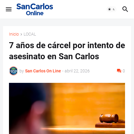
Inicio
LOCAL
7 años de cárcel por intento de
asesinato en San Carlos
by
San Carlos On Line
-
abril 22, 2026
0