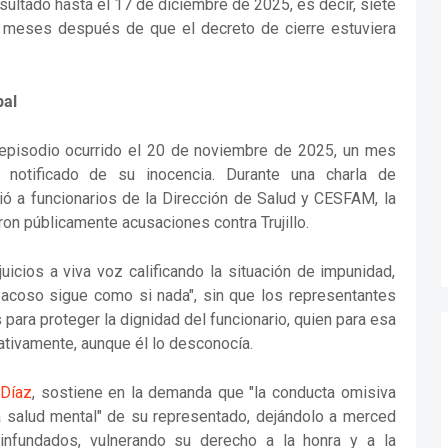
resultado hasta el 17 de diciembre de 2025, es decir, siete
 meses después de que el decreto de cierre estuviera
pal
n episodio ocurrido el 20 de noviembre de 2025, un mes
e notificado de su inocencia. Durante una charla de
nió a funcionarios de la Dirección de Salud y CESFAM, la
ron públicamente acusaciones contra Trujillo.
uicios a viva voz calificando la situación de impunidad,
 acoso sigue como si nada", sin que los representantes
ara proteger la dignidad del funcionario, quien para esa
ativamente, aunque él lo desconocía.
 Díaz
, sostiene en la demanda que "la conducta omisiva
a salud mental" de su representado, dejándolo a merced
 infundados, vulnerando su derecho a la honra y a la