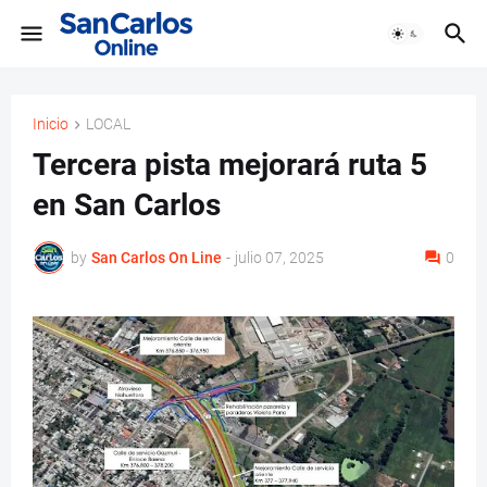
Inicio
LOCAL
Tercera pista mejorará ruta 5
en San Carlos
by
San Carlos On Line
-
julio 07, 2025
0