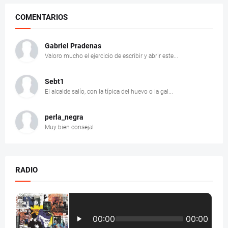
COMENTARIOS
Gabriel Pradenas
Valoro mucho el ejercicio de escribir y abrir este...
Sebt1
El alcalde salío, con la típica del huevo o la gal...
perla_negra
Muy bien consejal
RADIO