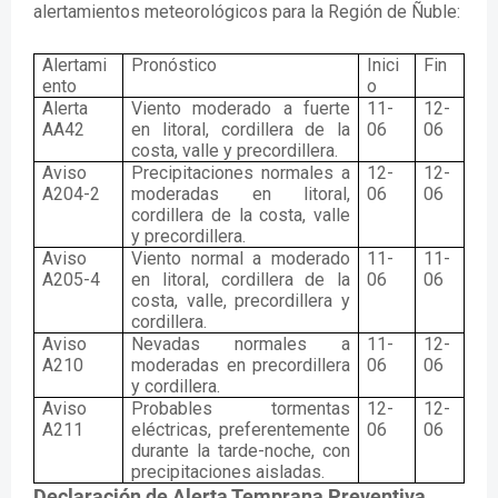
alertamientos meteorológicos para la Región de Ñuble:
Alertami
Pronóstico
Inici
Fin
ento
o
Alerta
Viento moderado a fuerte
11-
12-
AA42
en litoral, cordillera de la
06
06
costa, valle y precordillera.
Aviso
Precipitaciones normales a
12-
12-
A204-2
moderadas en litoral,
06
06
cordillera de la costa, valle
y precordillera.
Aviso
Viento normal a moderado
11-
11-
A205-4
en litoral, cordillera de la
06
06
costa, valle, precordillera y
cordillera.
Aviso
Nevadas normales a
11-
12-
A210
moderadas en precordillera
06
06
y cordillera.
Aviso
Probables tormentas
12-
12-
A211
eléctricas, preferentemente
06
06
durante la tarde-noche, con
precipitaciones aisladas.
Declaración de Alerta Temprana Preventiva