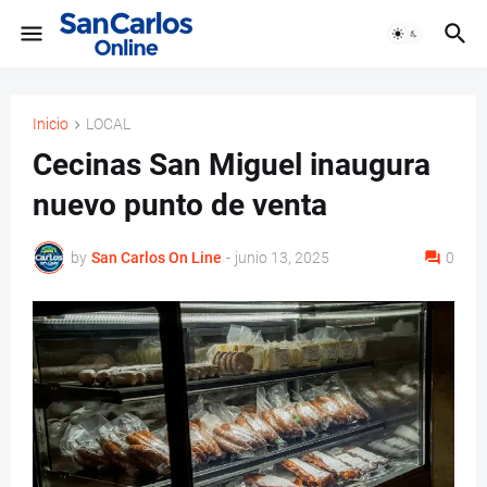
Inicio
LOCAL
Cecinas San Miguel inaugura
nuevo punto de venta
by
San Carlos On Line
-
junio 13, 2025
0