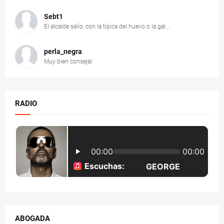
Sebt1
El alcalde salío, con la típica del huevo o la gal...
perla_negra
Muy bien consejal
RADIO
ABOGADA