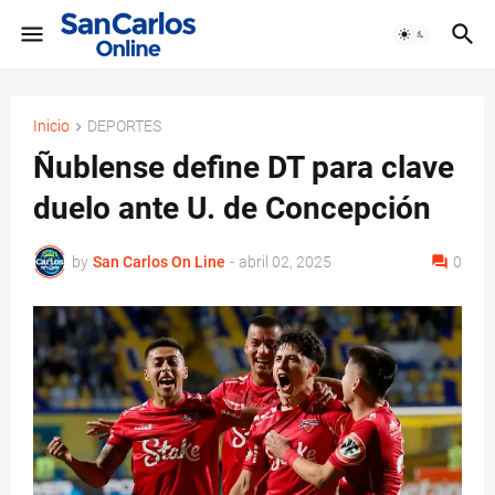
Inicio
DEPORTES
Ñublense define DT para clave
duelo ante U. de Concepción
by
San Carlos On Line
-
abril 02, 2025
0