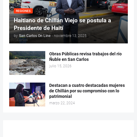
REGIONES
Haitiano de Chillán Viejo se postula a
Presidente de Haití
by
San Carlos On Line
-
noviembre 13, 2025
Obras Públicas revisa trabajos del río
Ñuble en San Carlos
julio 15, 2026
Destacan a cuatro destacadas mujeres
de Chillán por su compromiso con lo
patrimonial
marzo 22, 2024