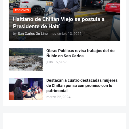
REGIONES
Haitiano de Chillán Viejo se postula a
Presidente de Haití
by
San Carlos On Line
-
noviembre 13, 2025
Obras Públicas revisa trabajos del río
Ñuble en San Carlos
julio 15, 2026
Destacan a cuatro destacadas mujeres
de Chillán por su compromiso con lo
patrimonial
marzo 22, 2024