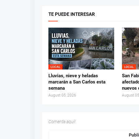
TE PUEDE INTERESAR
LOCAL
LOCAL
Lluvias, nieve y heladas
San Fab
marcarán a San Carlos esta
afectado
semana
nuevos 
August 05, 2026
August 05
Comenta aquí!
Publi