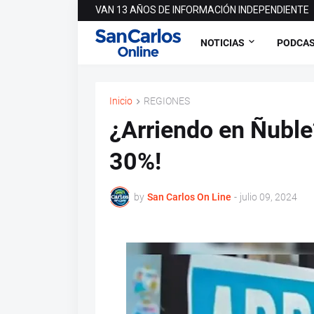
VAN 13 AÑOS DE INFORMACIÓN INDEPENDIENTE
NOTICIAS
PODCA
Inicio
REGIONES
¿Arriendo en Ñuble
30%!
by
San Carlos On Line
-
julio 09, 2024