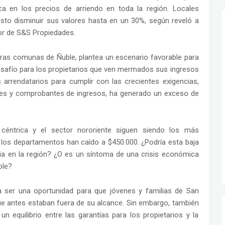
ca en los precios de arriendo en toda la región. Locales
sto disminuir sus valores hasta en un 30%, según reveló a
or de S&S Propiedades.
otras comunas de Ñuble, plantea un escenario favorable para
esafío para los propietarios que ven mermados sus ingresos
es arrendatarios para cumplir con las crecientes exigencias,
tes y comprobantes de ingresos, ha generado un exceso de
a céntrica y el sector nororiente siguen siendo los más
los departamentos han caído a $450.000. ¿Podría esta baja
aria en la región? ¿O es un síntoma de una crisis económica
ble?
a ser una oportunidad para que jóvenes y familias de San
ue antes estaban fuera de su alcance. Sin embargo, también
n equilibrio entre las garantías para los propietarios y la