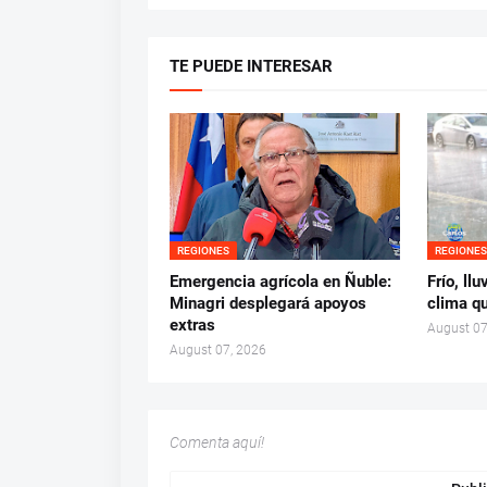
TE PUEDE INTERESAR
REGIONES
REGIONE
Emergencia agrícola en Ñuble:
Frío, ll
Minagri desplegará apoyos
clima q
extras
August 07
August 07, 2026
Comenta aquí!