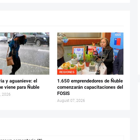
S
REGIONES
uvia y aguanieve: el
1.650 emprendedores de Ñuble
ue viene para Ñuble
comenzarán capacitaciones del
FOSIS
, 2026
August 07, 2026