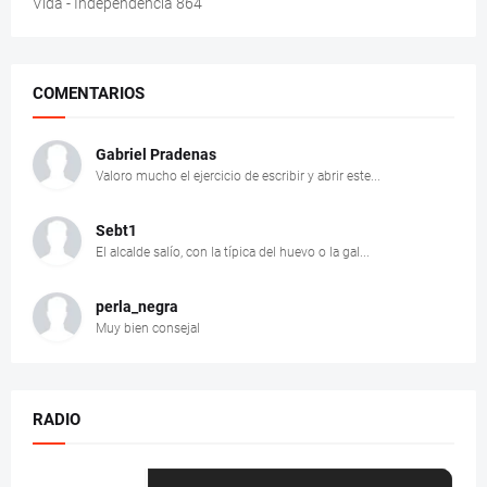
Vida - Independencia 864
COMENTARIOS
Gabriel Pradenas
Valoro mucho el ejercicio de escribir y abrir este...
Sebt1
El alcalde salío, con la típica del huevo o la gal...
perla_negra
Muy bien consejal
RADIO