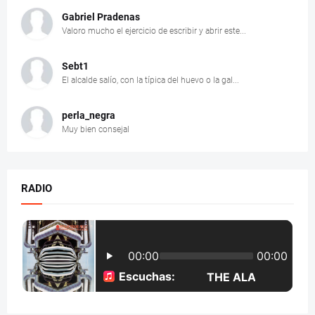
Gabriel Pradenas
Valoro mucho el ejercicio de escribir y abrir este...
Sebt1
El alcalde salío, con la típica del huevo o la gal...
perla_negra
Muy bien consejal
RADIO