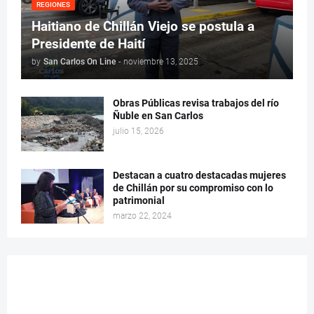
REGIONES
Haitiano de Chillán Viejo se postula a
Presidente de Haití
by
San Carlos On Line
-
noviembre 13, 2025
Obras Públicas revisa trabajos del río
Ñuble en San Carlos
julio 15, 2026
Destacan a cuatro destacadas mujeres
de Chillán por su compromiso con lo
patrimonial
marzo 22, 2024