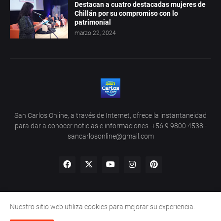
Destacan a cuatro destacadas mujeres de
Chillán por su compromiso con lo
patrimonial
marzo 22, 2024
San Carlos Online, a través de Internet, ofrece la instantaneidad
para dar a conocer noticias e informaciones. +56 9 9800 4538 -
sancarlosonline@gmail.com
Nuestro sitio web utiliza cookies para mejorar su experiencia.
Home
About Us
Privacy Policy
Contact Us