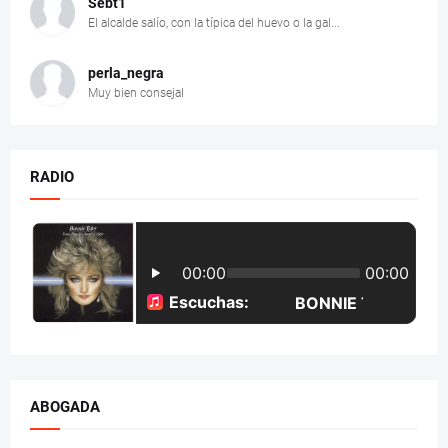
Sebt1
El alcalde salío, con la típica del huevo o la gal...
perla_negra
Muy bien consejal
RADIO
ABOGADA