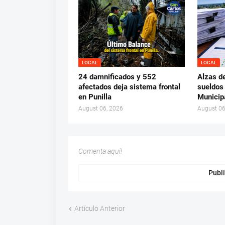
LOCAL
LOCAL
24 damnificados y 552
Alzas d
afectados deja sistema frontal
sueldos
en Punilla
Municip
August 06, 2026
August 06
Comenta aquí!
Publi
Artículo Anterior