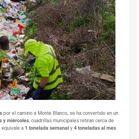
s
por el camino a Monte Blanco, se ha convertido en un
s y miércoles
, cuadrillas municipales retiran cerca de
a equivale a
1 tonelada semanal
y
4 toneladas al mes