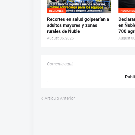
REGIONES
REGIONE
Recortes en salud golpearían a
Declara
adultos mayores y zonas
en Ñubl
rurales de Ñuble
700 agr
August 06, 2026
August 06
Comenta aquí!
Publi
Artículo Anterior