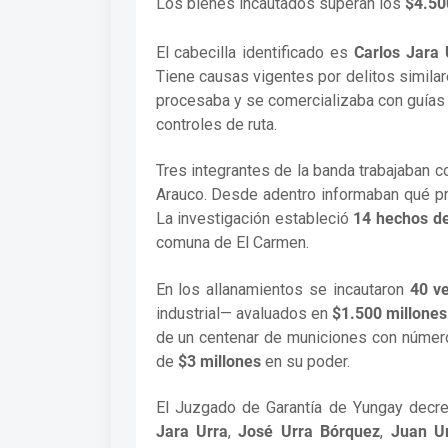
Los bienes incautados superan los
$4.50
El cabecilla identificado es
Carlos Jara 
Tiene causas vigentes por delitos simila
procesaba y se comercializaba con guías 
controles de ruta.
Tres integrantes de la banda trabajaban
Arauco. Desde adentro informaban qué pre
La investigación estableció
14 hechos de
comuna de El Carmen.
En los allanamientos se incautaron
40 ve
industrial— avaluados en
$1.500 millones
de un centenar de municiones con número
de
$3 millones
en su poder.
El Juzgado de Garantía de Yungay decret
Jara Urra
,
José Urra Bórquez
,
Juan U