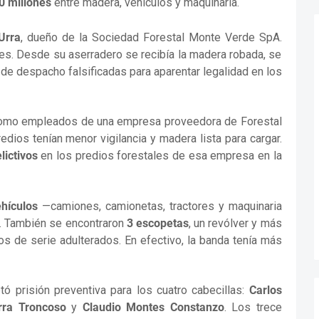
0 millones
entre madera, vehículos y maquinaria.
Urra
, dueño de la Sociedad Forestal Monte Verde SpA.
res. Desde su aserradero se recibía la madera robada, se
de despacho falsificadas para aparentar legalidad en los
 como empleados de una empresa proveedora de Forestal
dios tenían menor vigilancia y madera lista para cargar.
lictivos
en los predios forestales de esa empresa en la
hículos
—camiones, camionetas, tractores y maquinaria
. También se encontraron
3 escopetas
, un revólver y más
s de serie adulterados. En efectivo, la banda tenía más
ó prisión preventiva para los cuatro cabecillas:
Carlos
rra Troncoso
y
Claudio Montes Constanzo
. Los trece