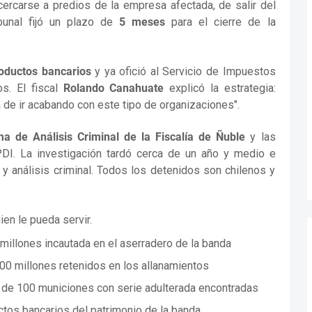
cercarse a predios de la empresa afectada, de salir del
ibunal fijó un plazo de
5 meses
para el cierre de la
oductos bancarios
y ya ofició al Servicio de Impuestos
os. El fiscal
Rolando Canahuate
explicó la estrategia:
ma de ir acabando con este tipo de organizaciones".
ma de Análisis Criminal de la Fiscalía de Ñuble
y las
DI. La investigación tardó cerca de un año y medio e
l y análisis criminal. Todos los detenidos son chilenos y
en le pueda servir.
millones incautada en el aserradero de la banda
500 millones retenidos en los allanamientos
 de 100 municiones con serie adulterada encontradas
uctos bancarios del patrimonio de la banda