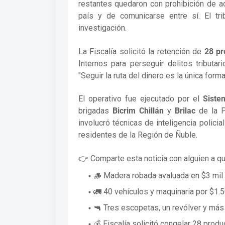
restantes quedaron con prohibición de a
país y de comunicarse entre sí. El tr
investigación.
La Fiscalía solicitó la retención de
28 pr
Internos para perseguir delitos tributari
"Seguir la ruta del dinero es la única for
El operativo fue ejecutado por el
Siste
brigadas
Bicrim Chillán
y
Brilac
de la P
involucró técnicas de inteligencia policia
residentes de la Región de Ñuble.
👉 Comparte esta noticia con alguien a qui
🪵 Madera robada avaluada en $3 mil 
🚛 40 vehículos y maquinaria por $1.
🔫 Tres escopetas, un revólver y más
💰 Fiscalía solicitó congelar 28 prod