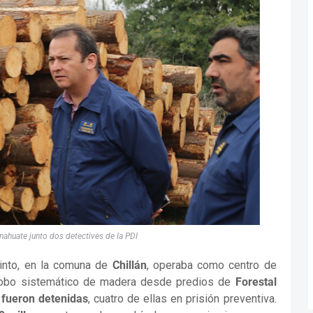
nahuate junto dos detectives de la PDI
into, en la comuna de
Chillán
, operaba como centro de
robo sistemático de madera desde predios de
Forestal
 fueron detenidas
, cuatro de ellas en prisión preventiva.