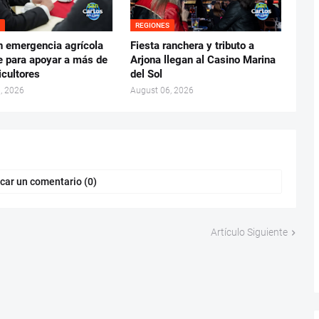
S
REGIONES
n emergencia agrícola
Fiesta ranchera y tributo a
e para apoyar a más de
Arjona llegan al Casino Marina
icultores
del Sol
, 2026
August 06, 2026
car un comentario (0)
Artículo Siguiente