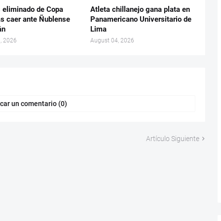
 eliminado de Copa
Atleta chillanejo gana plata en
as caer ante Ñublense
Panamericano Universitario de
án
Lima
, 2026
August 04, 2026
car un comentario (0)
Artículo Siguiente