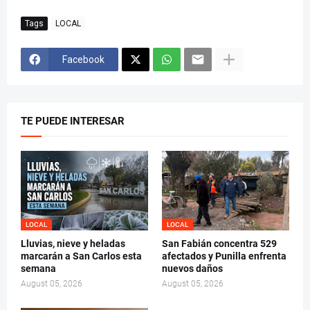
Tags
LOCAL
Facebook
TE PUEDE INTERESAR
LOCAL
LOCAL
Lluvias, nieve y heladas
San Fabián concentra 529
marcarán a San Carlos esta
afectados y Punilla enfrenta
semana
nuevos daños
August 05, 2026
August 05, 2026