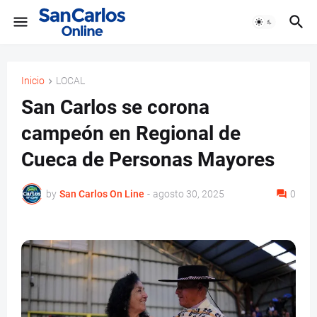
Inicio
LOCAL
San Carlos se corona
campeón en Regional de
Cueca de Personas Mayores
by
San Carlos On Line
-
agosto 30, 2025
0