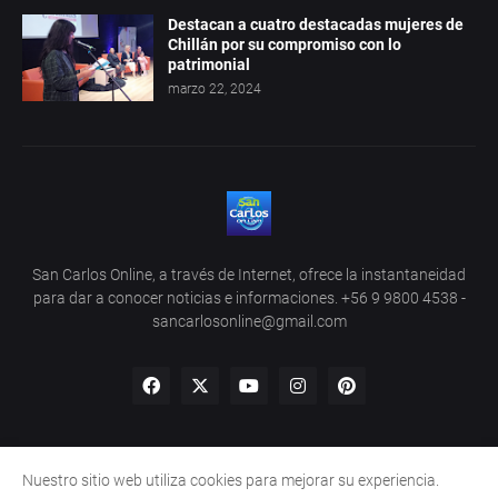
Destacan a cuatro destacadas mujeres de
Chillán por su compromiso con lo
patrimonial
marzo 22, 2024
San Carlos Online, a través de Internet, ofrece la instantaneidad
para dar a conocer noticias e informaciones. +56 9 9800 4538 -
sancarlosonline@gmail.com
Nuestro sitio web utiliza cookies para mejorar su experiencia.
Home
About Us
Privacy Policy
Contact Us